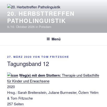
Zum
Inhalt
20. HERBSTTREFFEN
springen
PATHOLINGUISTIK
9./10. Oktober 2026 in Potsdam
Menü
VERÖFFENTLICHT
27. MÄRZ 2020
VON
TOM FRITZSCHE
AM
Tagungsband 12
Weg(e) mit dem Stottern:
Therapie und Selbsthilfe
für Kinder und Erwachsene
2020
Hrsg.: Sarah Breitenstein, Juliane Burmester, Özlem Yetim
& Tom Fritzsche
257 Seiten