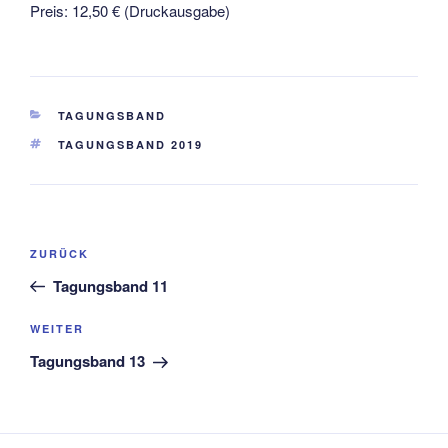
Preis: 12,50 € (Druckausgabe)
KATEGORIEN
TAGUNGSBAND
SCHLAGWÖRTER
TAGUNGSBAND 2019
Beitragsnavigation
Vorheriger
ZURÜCK
Beitrag
Tagungsband 11
Nächster
WEITER
Beitrag
Tagungsband 13