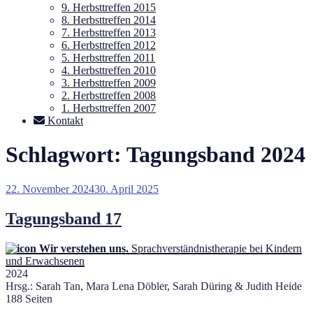
9. Herbsttreffen 2015
8. Herbsttreffen 2014
7. Herbsttreffen 2013
6. Herbsttreffen 2012
5. Herbsttreffen 2011
4. Herbsttreffen 2010
3. Herbsttreffen 2009
2. Herbsttreffen 2008
1. Herbsttreffen 2007
Kontakt
Schlagwort:
Tagungsband 2024
Veröffentlicht
22. November 2024
30. April 2025
am
Tagungsband 17
Wir verstehen uns.
Sprachverständnistherapie bei Kindern
und Erwachsenen
2024
Hrsg.: Sarah Tan, Mara Lena Döbler, Sarah Düring & Judith Heide
188 Seiten