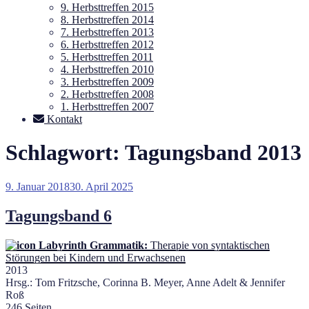
9. Herbsttreffen 2015
8. Herbsttreffen 2014
7. Herbsttreffen 2013
6. Herbsttreffen 2012
5. Herbsttreffen 2011
4. Herbsttreffen 2010
3. Herbsttreffen 2009
2. Herbsttreffen 2008
1. Herbsttreffen 2007
Kontakt
Schlagwort:
Tagungsband 2013
Veröffentlicht
9. Januar 2018
30. April 2025
am
Tagungsband 6
Labyrinth Grammatik:
Therapie von syntaktischen
Störungen bei Kindern und Erwachsenen
2013
Hrsg.: Tom Fritzsche, Corinna B. Meyer, Anne Adelt & Jennifer
Roß
246 Seiten